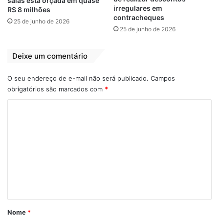
salas está orçada em quase
irregulares em
R$ 8 milhões
contracheques
25 de junho de 2026
25 de junho de 2026
Deixe um comentário
O seu endereço de e-mail não será publicado.
Campos
obrigatórios são marcados com
*
C
o
m
e
n
t
á
r
Nome
*