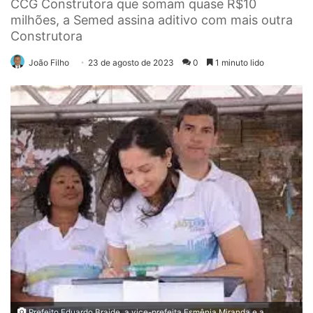
CCG Construtora que somam quase R$10
milhões, a Semed assina aditivo com mais outra
Construtora
João Filho
23 de agosto de 2023
0
1 minuto lido
Prefeito Eduardo Braide, a vice-prefeita Esmênia Miranda e a