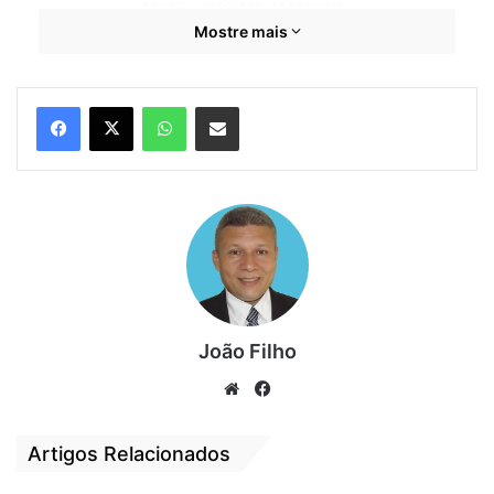
Mostre mais
WhatsApp
Compartilhar por e-mail
João Filho
We
Fa
bsi
ce
te
bo
Artigos Relacionados
ok