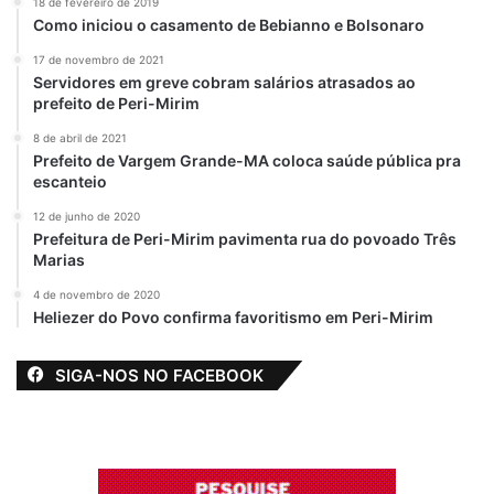
18 de fevereiro de 2019
e/ou adequação de prédios e logradouros
Como iniciou o casamento de Bebianno e Bolsonaro
públicos, sejam imóveis próprios ou não
17 de novembro de 2021
(prédios e áreas externas) localizadas no
Servidores em greve cobram salários atrasados ao
município de São Luís com administração
prefeito de Peri-Mirim
da Semed.
8 de abril de 2021
Prefeito de Vargem Grande-MA coloca saúde pública pra
escanteio
Relacionado
12 de junho de 2020
Prefeitura de Peri-Mirim pavimenta rua do povoado Três
Prefeito Braide
Prefeito Eduardo
Marias
aditiva contrato de
Braide assina 4
mais de R$2
aditivos que somam
4 de novembro de 2020
milhões com a CCG
quase R$10
Heliezer do Povo confirma favoritismo em Peri-Mirim
Construtora
milhões com CCG
Construtora
24 de setembro de 2023
Em "SÃO LUÍS-MA"
SIGA-NOS NO FACEBOOK
14 de agosto de 2023
Em "MARANHÃO"
Prefeito Eduardo
Braide aditiva
contrato de quase