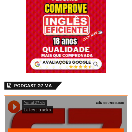
R$3 milhões com a
CCG Construções
30 de agosto de 2023
Em "EDUCAÇÃO"
Caroline Marques
CCG Contrutora
Contrato Milionário
Eduardo Braide
G7ma.com
Nissi Construções
São Luís
Semed
PODCAST G7 MA