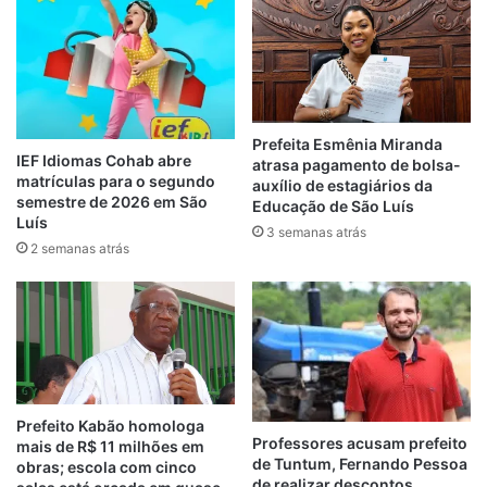
Ao todo, durante 12 meses, as empresas
CCG Construtora, que inclusive é
investigada pelo Ministério Público do
Maranhão e Nissi Construções vão torrar
Prefeita Esmênia Miranda
juntas dentro da Secretaria Municipal de
IEF Idiomas Cohab abre
atrasa pagamento de bolsa-
Educação de São Luís, a bagatela de
matrículas para o segundo
auxílio de estagiários da
semestre de 2026 em São
R$21.433.332,87 (vinte e um milhões,
Educação de São Luís
Luís
quatrocentos e trinta e três mil, trezentos e
3 semanas atrás
2 semanas atrás
trinta e dois reais e oitenta e sete
centavos).
Veja abaixo os contratos da
CCG Construtora
.
Prefeito Kabão homologa
Professores acusam prefeito
mais de R$ 11 milhões em
de Tuntum, Fernando Pessoa
obras; escola com cinco
de realizar descontos