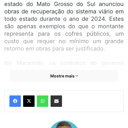
estado do Mato Grosso do Sul anunciou
obras de recuperação do sistema viário em
todo estado durante o ano de 2024. Estes
são apenas exemplos do que o montante
representa para os cofres públicos, um
custo que requer no mínimo um grande
retorno em obras para ser justificado.
No Maranhão, os contratos do governo
Carlos Brandão (PSB) com a empresa
Mostre mais
Qualitech Engenharia do correligionário, o
pré-candidato a prefeito de Paço do Lumiar,
Fred Campos (PSB) já passa da casa dos
WhatsApp
Compartilhar por e-mail
R$100 milhões com aplicação declarada em
obras incompatíveis com os preços
cobrados pelo aliado de Brandão.