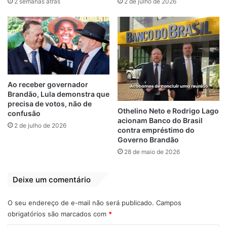
2 semanas atrás
2 de julho de 2026
em decorrência da proximidade e
interesses políticos em comum entre Fred e
Brandão.
A parceria entre o governador e o
empresário não cheira bem há muito tempo.
Ao receber governador
Em 2020, contrariando a cúpula do Palácio
Brandão, Lula demonstra que
dos Leões, o então vice-governador
precisa de votos, não de
Othelino Neto e Rodrigo Lago
confusão
Brandão apoiou Fred Campos contra Paula
acionam Banco do Brasil
2 de julho de 2026
Azevedo durante a campanha eleitoral. Se
contra empréstimo do
Governo Brandão
especula nos bastidores da política de Paço
28 de maio de 2026
do Lumiar que o empresário e o chefe do
Palácio dos Leões estão por trás inclusive
Deixe um comentário
das ações do GAECO e do Ministério
Público que afastaram a prefeita do cargo
O seu endereço de e-mail não será publicado.
Campos
na última quarta-feira (29).
obrigatórios são marcados com
*