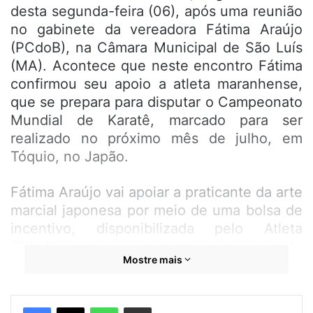
desta segunda-feira (06), após uma reunião
no gabinete da vereadora Fátima Araújo
(PCdoB), na Câmara Municipal de São Luís
(MA). Acontece que neste encontro Fátima
confirmou seu apoio a atleta maranhense,
que se prepara para disputar o Campeonato
Mundial de Karatê, marcado para ser
realizado no próximo mês de julho, em
Tóquio, no Japão.
Fátima Araújo vai apoiar a praticante da arte
marcial japonesa por meio de uma bolsa de
incentivo, disponibilizada pelo Atleta
Cidadão, projeto esportivo promovido pelo
Mostre mais
Instituto Pequena Guerreira, que
disponibiliza há 8 anos aulas gratuitas de
futebol, futsal e capoeira para jovens do
WhatsApp
Compartilhar por e-mail