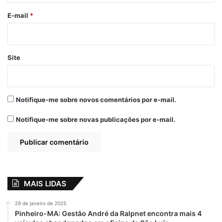
o
Amigos e Os Faixas
1 a 0 São Camilo
*
E-mail
*
25 de setembro de 2023
Em "ESPORTES"
Site
Apoio
Esporte
Fátima Araújo
karateca Radhyja do Carmo
Notifique-me sobre novos comentários por e-mail.
Mundial do Japão
Vereadora
Notifique-me sobre novas publicações por e-mail.
MAIS LIDAS
29 de janeiro de 2025
Pinheiro-MA: Gestão André da Ralpnet encontra mais 4