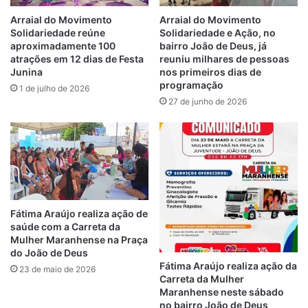
Mas apesar das conquistas importantes, a
Arraial do Movimento
Arraial do Movimento
Solidariedade reúne
Solidariedade e Ação, no
karateca tem encontrado bastante
aproximadamente 100
bairro João de Deus, já
dificuldade para conseguir apoios, que são
atrações em 12 dias de Festa
reuniu milhares de pessoas
necessários para custear passagens e
Junina
nos primeiros dias de
programação
outras despesas durante o Mundial. Diante
1 de julho de 2026
27 de junho de 2026
das negativas, ela inclusive se inscreveu no
Bolsa Atleta, programa de incentivo a
atletas maranhenses, gerido pela Secretaria
de Estado do Esporte e Lazer (SEDEL), mas
infelizmente teve seu processo indeferido
de forma misteriosa.
Fátima Araújo realiza ação de
saúde com a Carreta da
Porém, agora com o apoio de Fátima Araújo
Mulher Maranhense na Praça
assegurado, a jovem terá mais tranquilidade
do João de Deus
para focar nos treinamentos, já que uma de
Fátima Araújo realiza ação da
23 de maio de 2026
Carreta da Mulher
suas grandes preocupações era um aporte.
Maranhense neste sábado
Filiada a Japan Karatê Shotorenmei (JKS),
no bairro João de Deus