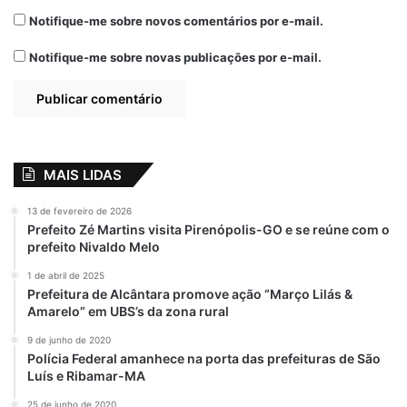
Educadora grande audiência e
Notifique-me sobre novos comentários por e-mail.
reconhecimento.
Notifique-me sobre novas publicações por e-mail.
Outro ponto alto da emissora é sua atuação
no esporte. Durante anos, foi a única rádio
a transmitir os jogos do Campeonato
Intermunicipal de Seleções, além de cobrir
competições em nível local, nacional e
MAIS LIDAS
internacional. A força da Educadora está em
sua capacidade de dialogar com todas as
13 de fevereiro de 2026
Prefeito Zé Martins visita Pirenópolis-GO e se reúne com o
camadas sociais — do campo à cidade, dos
prefeito Nivaldo Melo
altares às arquibancadas.
1 de abril de 2025
Prefeitura de Alcântara promove ação “Março Lilás &
Mas o maior patrimônio da Rádio Educadora
Amarelo” em UBS’s da zona rural
é, sem dúvida, sua relação direta com a
9 de junho de 2020
comunidade. Nascida para ser ponte entre
Polícia Federal amanhece na porta das prefeituras de São
a informação e o interior maranhense, a
Luís e Ribamar-MA
emissora tornou-se símbolo de resistência,
25 de junho de 2020