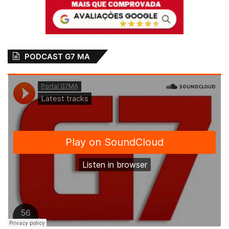
Profissionais da nova geração, atentos às
redes sociais e às transformações
tecnológicas, garantem a continuidade
dessa missão.
PODCAST G7 MA
Neste aniversário, o G7 parabeniza a Rádio
Educadora FM — que durante décadas foi
AM, mas nunca perdeu a essência. Ao
contrário, evoluiu, se fortaleceu e hoje
segue entre as maiores audiências do
estado. Uma rádio que pulsa no coração do
Maranhão, com fé, verdade e compromisso.
Uma emissora que, há 59 anos, segue
evangelizando, informando e transformando
vidas.
12 de junho de 1966
59 anos de história