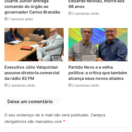
Duarte Júnior entrega
Eduardo Nicolau, morre aos
pelo Ministério de Viação e Obras Públicas
comando do órgão ao
98 anos
em 1962, por meio do Decreto nº 815, e a
governador Carlos Brandão
2 semanas atrás
rádio foi oficialmente registrada em 24 de
1 semana atrás
julho de 1960. Em 1966, finalmente foi ao ar
como Rádio Educadora Rural do Maranhão
Ltda AM, tendo como primeiro diretor José
Maria Linhares, e funcionando inicialmente
na Rua do Sol, no Centro de São Luís.
Executivo Júlio Valquintan
Partido Novo e a velha
No início, a programação tinha forte caráter
assume diretoria comercial
política: a crítica que também
da rádio 92 FM
alcança seus novos aliados
educativo, sendo desenvolvida por órgãos
2 semanas atrás
2 semanas atrás
como as Secretarias de Agricultura e
Educação, a Associação de Crédito e
Deixe um comentário
Assistência Rural e o Movimento de
Educação de Base. O foco era o
O seu endereço de e-mail não será publicado.
Campos
fortalecimento da população rural, por meio
obrigatórios são marcados com
*
de conteúdos formativos e cidadanistas.
C