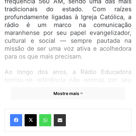
frequência 560 AM, sendo uma das mais
tradicionais do estado. Com raízes
profundamente ligadas à Igreja Católica, a
rádio é um marco na comunicação
maranhense por seu papel evangelizador,
cultural e social — sempre pautada na
missão de ser uma voz ativa e acolhedora
para os que mais precisam.
Ao longo dos anos, a Rádio Educadora
tornou-se referência não apenas por seu
conteúdo religioso, mas também por sua
Mostre mais
atuação jornalística e educativa. Seu
microfone formou e projetou grandes
nomes da comunicação no Maranhão, como
WhatsApp
Compartilhar por e-mail
Carlos Henrique (o “Galinho”), Robson
Júnior, Zé Santos, Herbeth Pereira,
Fernando Souza, Juarez Medeiros, Roberto