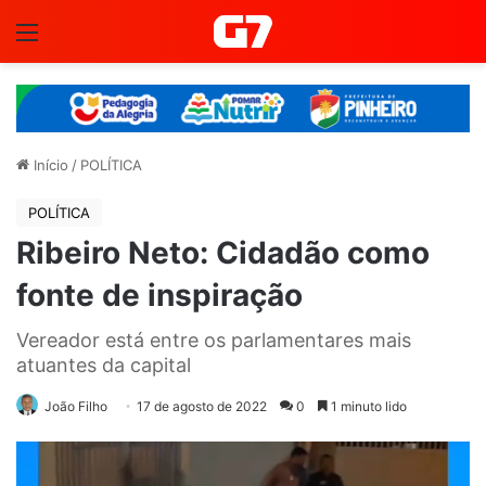
Menu
Início
/
POLÍTICA
POLÍTICA
Ribeiro Neto: Cidadão como
fonte de inspiração
Vereador está entre os parlamentares mais
atuantes da capital
João Filho
17 de agosto de 2022
0
1 minuto lido