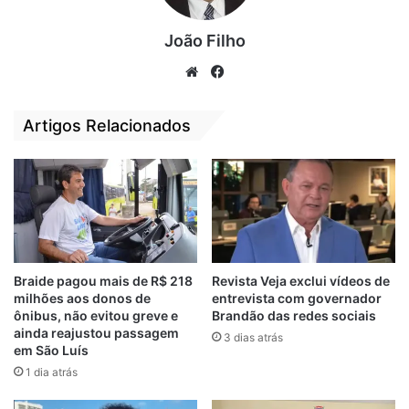
Quer saber mais sobre o nosso trabalhado?
João Filho
Siga
@ribeironeto.ma
We
Fa
bsi
ce
te
bo
Relacionado
Artigos Relacionados
ok
“Política se faz com
Alegria transborda
amor e respeito ao
na festa de
próximo”, diz
lançamento da
vereador que
candidatura de
almeja ser
Ribeiro Neto a
Governador do
deputado federal
Maranhão
21 de agosto de 2022
Em "POLÍTICA"
11 de agosto de 2022
Braide pagou mais de R$ 218
Revista Veja exclui vídeos de
Em "POLÍTICA"
milhões aos donos de
entrevista com governador
ônibus, não evitou greve e
Brandão das redes sociais
Ribeiro Neto faz
ainda reajustou passagem
3 dias atrás
balanço das
em São Luís
atividades em
1 dia atrás
sessão na Câmara
27 de março de 2023