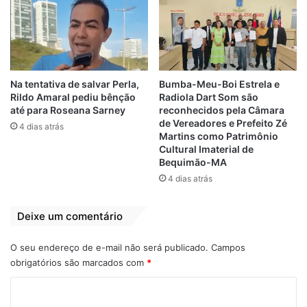
Em "LEGISLATIVO"
Ribeiro Neto
Na tentativa de salvar Perla,
Bumba-Meu-Boi Estrela e
Rildo Amaral pediu bênção
Radiola Dart Som são
até para Roseana Sarney
reconhecidos pela Câmara
de Vereadores e Prefeito Zé
4 dias atrás
Martins como Patrimônio
Cultural Imaterial de
Bequimão-MA
4 dias atrás
Deixe um comentário
O seu endereço de e-mail não será publicado.
Campos
obrigatórios são marcados com
*
C