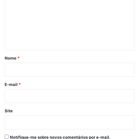
o
m
e
n
t
á
r
Nome
*
i
o
*
E-mail
*
Site
Notifique-me sobre novos comentários por e-mail.