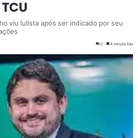
z TCU
ho viu lulista após ser indicado por seu
cações
0
4 minutis lido