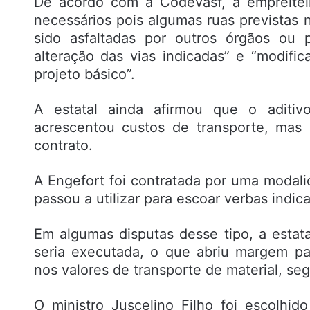
De acordo com a Codevasf, a empreitei
necessários pois algumas ruas previstas n
sido asfaltadas por outros órgãos ou p
alteração das vias indicadas” e “modifi
projeto básico”.
A estatal ainda afirmou que o aditiv
acrescentou custos de transporte, mas
contrato.
A Engefort foi contratada por uma modali
passou a utilizar para escoar verbas indi
Em algumas disputas desse tipo, a estat
seria executada, o que abriu margem pa
nos valores de transporte de material, se
O ministro Juscelino Filho foi escolhid