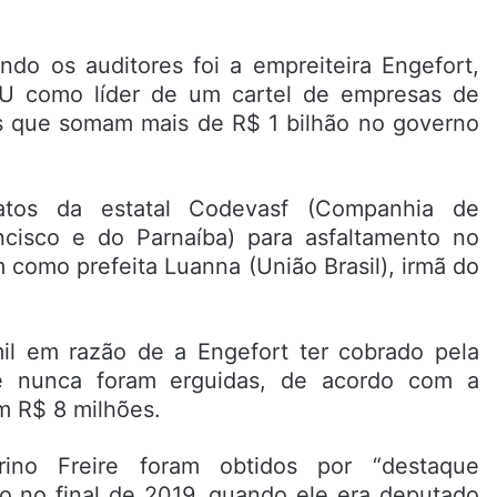
ndo os auditores foi a empreiteira Engefort,
CU como líder de um cartel de empresas de
ões que somam mais de R$ 1 bilhão no governo
atos da estatal Codevasf (Companhia de
cisco e do Parnaíba) para asfaltamento no
m como prefeita Luanna (União Brasil), irmã do
l em razão de a Engefort ter cobrado pela
e nunca foram erguidas, de acordo com a
m R$ 8 milhões.
ino Freire foram obtidos por “destaque
ho no final de 2019, quando ele era deputado