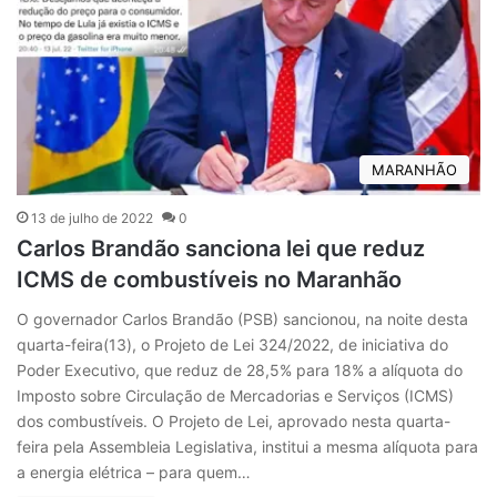
MARANHÃO
13 de julho de 2022
0
Carlos Brandão sanciona lei que reduz
ICMS de combustíveis no Maranhão
O governador Carlos Brandão (PSB) sancionou, na noite desta
quarta-feira(13), o Projeto de Lei 324/2022, de iniciativa do
Poder Executivo, que reduz de 28,5% para 18% a alíquota do
Imposto sobre Circulação de Mercadorias e Serviços (ICMS)
dos combustíveis. O Projeto de Lei, aprovado nesta quarta-
feira pela Assembleia Legislativa, institui a mesma alíquota para
a energia elétrica – para quem…