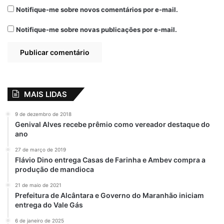
hashtag
#NomeiaTJMA
tem ganhado força,
Notifique-me sobre novos comentários por e-mail.
levantando questionamentos sobre a
coerência da gestão do Tribunal — que, por
Notifique-me sobre novas publicações por e-mail.
diversas vezes, exige de outros entes
públicos o cumprimento da legalidade e dos
princípios da moralidade administrativa.
A controvérsia também alcança a esfera
MAIS LIDAS
judicial. Segundo jurisprudência
9 de dezembro de 2018
consolidada do Supremo Tribunal Federal
Genival Alves recebe prêmio como vereador destaque do
(STF), candidatos aprovados dentro do
ano
número de vagas e dentro do prazo de
27 de março de 2019
validade do concurso possuem direito
Flávio Dino entrega Casas de Farinha e Ambev compra a
produção de mandioca
subjetivo à nomeação. O temor entre os
aprovados é de que os cargos destinados a
21 de maio de 2021
Prefeitura de Alcântara e Governo do Maranhão iniciam
servidores efetivos estejam sendo
entrega do Vale Gás
gradualmente ocupados por indicações
políticas, comprometendo a credibilidade e
6 de janeiro de 2025