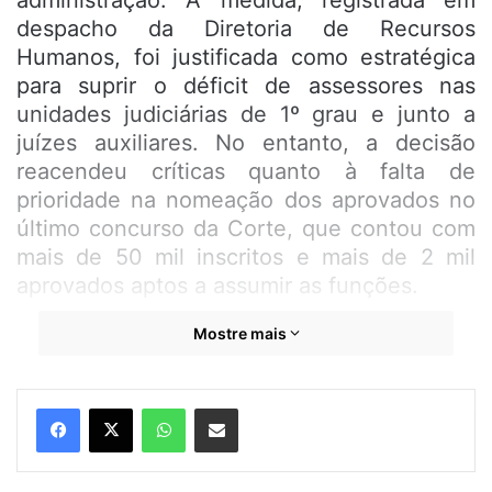
administração. A medida, registrada em
despacho da Diretoria de Recursos
Humanos, foi justificada como estratégica
para suprir o déficit de assessores nas
unidades judiciárias de 1º grau e junto a
juízes auxiliares. No entanto, a decisão
reacendeu críticas quanto à falta de
prioridade na nomeação dos aprovados no
último concurso da Corte, que contou com
mais de 50 mil inscritos e mais de 2 mil
aprovados aptos a assumir as funções.
Mostre mais
Desde a homologação do certame, o TJMA
vem alegando limitações orçamentárias
para não convocar servidores efetivos. Na
WhatsApp
Compartilhar por e-mail
abertura do ano judiciário, o presidente da
Corte, desembargador Froz Sobrinho,
afirmou que apenas 20 nomeações