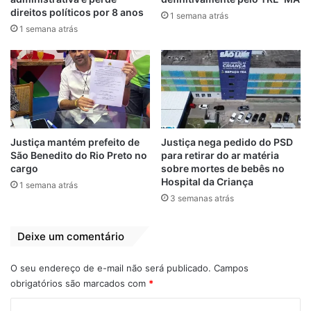
direitos políticos por 8 anos
1 semana atrás
1 semana atrás
Justiça mantém prefeito de
Justiça nega pedido do PSD
São Benedito do Rio Preto no
para retirar do ar matéria
cargo
sobre mortes de bebês no
Hospital da Criança
1 semana atrás
3 semanas atrás
Deixe um comentário
O seu endereço de e-mail não será publicado.
Campos
obrigatórios são marcados com
*
C