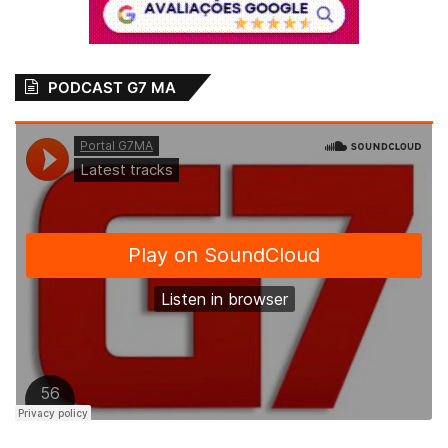
convocações de servidores efetivos. Até lá,
a pressão tende a aumentar, tanto nas
redes quanto nas instâncias administrativas
PODCAST G7 MA
e judiciais.
O jornalista Olavo Sampaio entrou em
contato com a assessoria de comunicação
do Tribunal de Justiça do Maranhão para
obter um posicionamento e aguarda
resposta. O portal
G7
também mantém
espaço aberto caso o órgão deseje se
manifestar.
Por
Olavo Sampaio
Relacionado