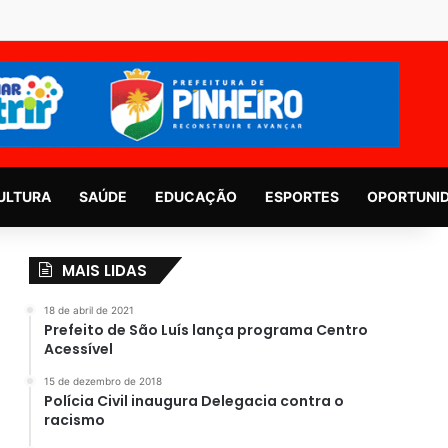
ULTURA
SAÚDE
EDUCAÇÃO
ESPORTES
OPORTUNI
MAIS LIDAS
18 de abril de 2021
Prefeito de São Luís lança programa Centro
Acessível
15 de dezembro de 2018
Polícia Civil inaugura Delegacia contra o
racismo