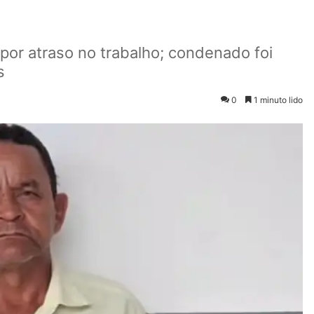
or atraso no trabalho; condenado foi
s
0
1 minuto lido