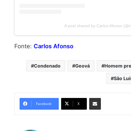
A post shared by Carlos Afonso (@c
Fonte:
Carlos Afonso
Condenado
Geová
Homem pr
São Luí
Compartilhar por e-mail
Facebook
X