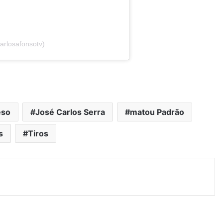
arlosafonsotv)
eso
José Carlos Serra
matou Padrão
s
Tiros