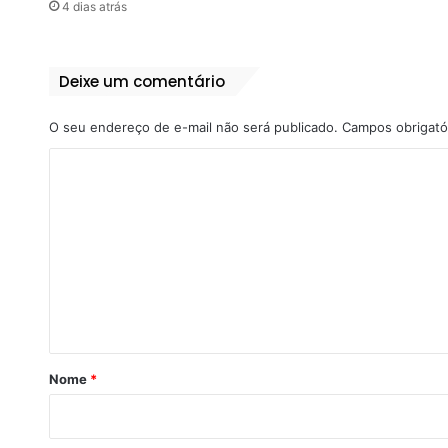
4 dias atrás
Deixe um comentário
O seu endereço de e-mail não será publicado.
Campos obrigató
C
o
m
e
n
t
á
r
Nome
*
i
o