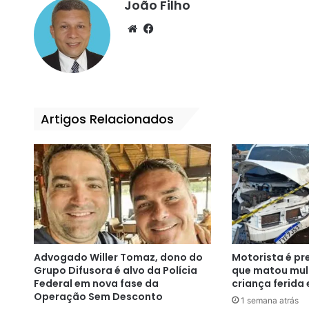
João Filho
We
Fa
bsi
ce
te
bo
ok
Artigos Relacionados
Advogado Willer Tomaz, dono do
Motorista é pr
Grupo Difusora é alvo da Polícia
que matou mulh
Federal em nova fase da
criança ferida 
Operação Sem Desconto
1 semana atrás