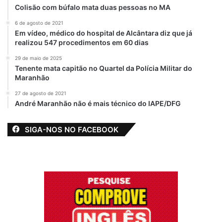
Colisão com búfalo mata duas pessoas no MA
últimos anos, as contas de José
Cavalcante, Jefte Cavalcante e José Felix
6 de agosto de 2021
Em vídeo, médico do hospital de Alcântara diz que já
tiveram movimentação de R$ 27 milhões. O
realizou 547 procedimentos em 60 dias
valor difere dos R$ 2,85 milhões declarados
29 de maio de 2025
por José Cavalcante à Justiça Eleitoral.
Tenente mata capitão no Quartel da Polícia Militar do
Chama atenção o fato de que, no ano
Maranhão
anterior, o pastor tenha comprado uma
27 de agosto de 2021
fazenda por R$ 8 milhões.
André Maranhão não é mais técnico do IAPE/DFG
“É possível constatar apropriação indébita
SIGA-NOS NO FACEBOOK
dos bens da Comadesma pela família
Cavalcante e pastores próximos, desde
transferência diretamente às suas contas;
pagamentos das compras de fazenda
realizada pela família e compras exageradas
de materiais de construção, vidro e
combustível”
,
explicou o promotor de