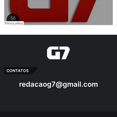
Comprou fazenda
Ex-deputado
Igrejas
MPMA
Pastor cavalcante
CONTATOS
redacaog7@gmail.com