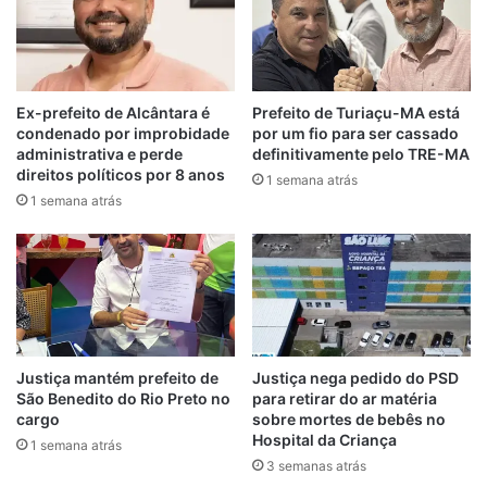
– Operação
A operação teve origem, em agosto de
Ex-prefeito de Alcântara é
Prefeito de Turiaçu-MA está
2020, após o MPMA instaurar
condenado por improbidade
por um fio para ser cassado
administrativa e perde
definitivamente pelo TRE-MA
Procedimento Investigatório Criminal (PIC),
direitos políticos por 8 anos
1 semana atrás
para apurar eventuais irregularidades na
1 semana atrás
gestão de recursos públicos pelo Pastor
Cavalcante.
A quebra de sigilos bancário e fiscal do ex-
deputado revelou a existência de um
suposto esquema fraudulento de
Justiça mantém prefeito de
Justiça nega pedido do PSD
“rachadinha”, no qual o pastor se apossava
São Benedito do Rio Preto no
para retirar do ar matéria
de parte da remuneração de cinco
cargo
sobre mortes de bebês no
Hospital da Criança
assessores nomeados para o gabinete dele
1 semana atrás
3 semanas atrás
na Assembleia Legislativa do Maranhão