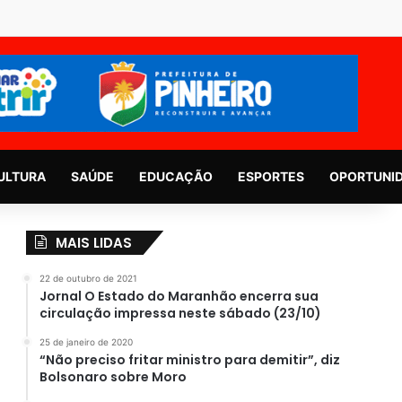
ULTURA
SAÚDE
EDUCAÇÃO
ESPORTES
OPORTUNI
MAIS LIDAS
22 de outubro de 2021
Jornal O Estado do Maranhão encerra sua
circulação impressa neste sábado (23/10)
25 de janeiro de 2020
“Não preciso fritar ministro para demitir”, diz
Bolsonaro sobre Moro